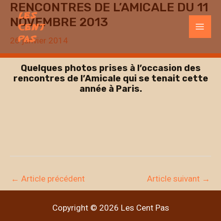
RENCONTRES DE L’AMICALE DU 11
Aller
NOVEMBRE 2013
au
Mai
contenu
26 janvier 2014
Men
Quelques photos prises à l’occasion des
rencontres de l’Amicale qui se tenait cette
année à Paris.
←
Article précédent
Article suivant
→
Copyright © 2026 Les Cent Pas