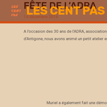
FÊTE DE L’ADRA
Aller
LES CENT PAS
au
14 décembre 2014
contenu
A l’occasion des 30 ans de l’ADRA, association
d’Antigone, nous avons animé un petit atelier e
Muriel a également fait une démonstrati