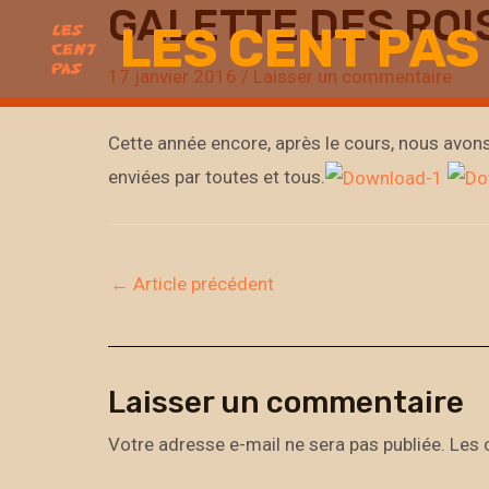
GALETTE DES ROI
Aller
LES CENT PAS
au
17 janvier 2016
/
Laisser un commentaire
contenu
Cette année encore, après le cours, nous avon
enviées par toutes et tous.
←
Article précédent
Laisser un commentaire
Votre adresse e-mail ne sera pas publiée.
Les 