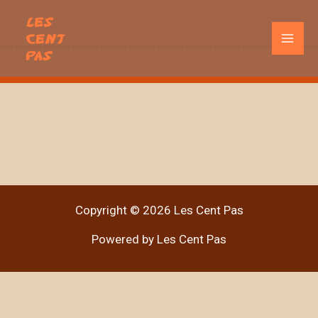
Aller
au
Mai
contenu
Men
Aucune légende
Aucune légende
Aucune légende
Copyright © 2026 Les Cent Pas
Powered by Les Cent Pas